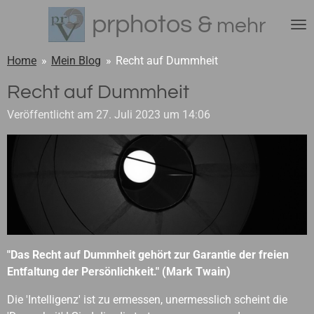
Zum
prphotos &
mehr
Hauptinhalt
springen
Home
»
Mein Blog
»
Recht auf Dummheit
Recht auf Dummheit
Veröffentlicht am 27. Juli 2023 um 14:06
"Das Recht auf Dummheit gehört zur Garantie der freien
Entfaltung der Persönlichkeit." (Mark Twain)
Die 'Intelligenz' ist zu ermessen, unermesslich scheint die